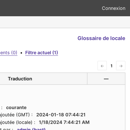
Connexion
Glossaire de locale
ents (0)
•
Filtre actuel (1)
←
1
→
Traduction
—
 :
courante
ajoutée (GMT) :
2024-01-18 07:44:21
joutée (locale) :
1/18/2024 7:44:21 AM
t par :
admin (bast)