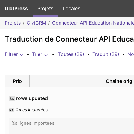
GlotPress
Projets
Locales
Projets
CiviCRM
Connecteur API Education National
Traduction de Connecteur API Educati
Filtrer ↓
•
Trier ↓
•
Toutes (29)
•
Traduit (29)
•
No
Prio
Chaîne origi
rows
 updated
%s
 lignes importées
%s