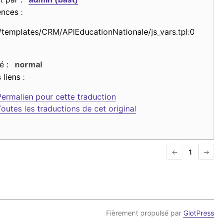
nces :
./templates/CRM/APIEducationNationale/js_vars.tpl:0
é :
normal
 liens :
Permalien pour cette traduction
Toutes les traductions de cet original
←
1
→
Fièrement propulsé par
GlotPress