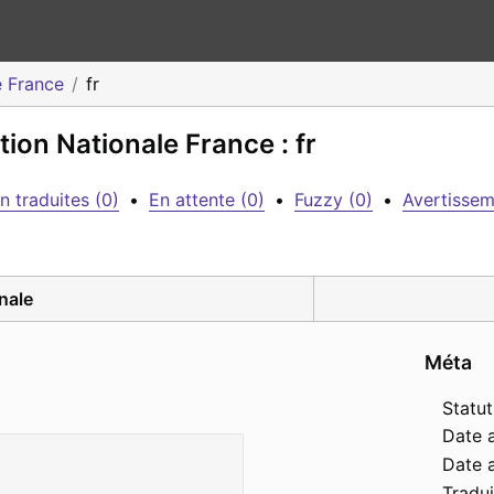
e France
fr
on Nationale France : fr
n traduites (0)
•
En attente (0)
•
Fuzzy (0)
•
Avertissem
nale
Méta
Statut
Date 
Date a
Tradui