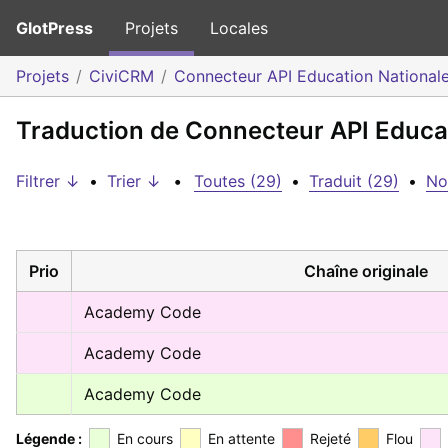
GlotPress
Projets
Locales
Projets
CiviCRM
Connecteur API Education National
Traduction de Connecteur API Educati
Filtrer ↓
•
Trier ↓
•
Toutes (29)
•
Traduit (29)
•
No
Prio
Chaîne originale
Academy Code
Academy Code
Academy Code
Légende :
En cours
En attente
Rejeté
Flou