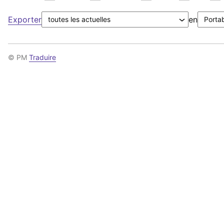
Exporter
en
© PM
Traduire