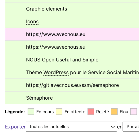
Graphic elements
Icons
https://www.avecnous.eu
https://www.avecnous.eu
NOUS Open Useful and Simple
Thème 
WordPress
 pour le Service Social Mariti
https://git.avecnous.eu/ssm/semaphore
Sémaphore
Légende :
En cours
En attente
Rejeté
Flou
Exporter
en