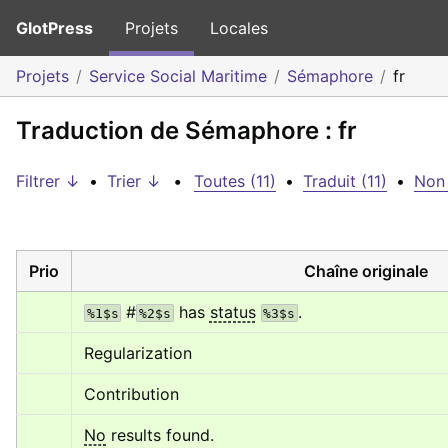
GlotPress
Projets
Locales
Projets
Service Social Maritime
Sémaphore
fr
Traduction de Sémaphore : fr
Filtrer ↓
•
Trier ↓
•
Toutes (11)
•
Traduit (11)
•
Non 
Prio
Chaîne originale
 #
 has 
status
.
%1$s
%2$s
%3$s
Regularization
Contribution
No
 results found.